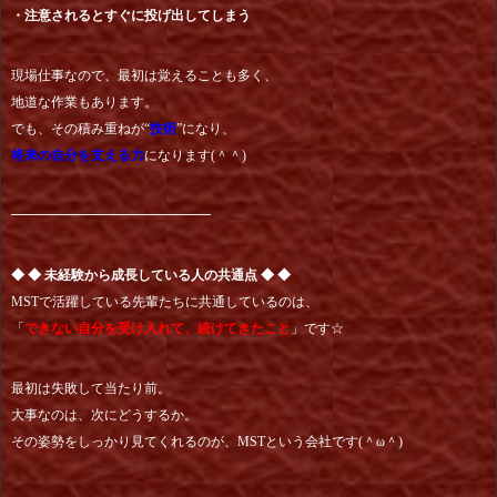
・注意されるとすぐに投げ出してしまう
現場仕事なので、最初は覚えることも多く、
地道な作業もあります。
でも、その積み重ねが“
技術
”になり、
将来の自分を支える力
になります(＾＾)
━━━━━━━━━━━━━━━
◆ ◆ 未経験から成長している人の共通点 ◆ ◆
MSTで活躍している先輩たちに共通しているのは、
「
できない自分を受け入れて、続けてきたこと
」です☆
最初は失敗して当たり前。
大事なのは、次にどうするか。
その姿勢をしっかり見てくれるのが、MSTという会社です(＾ω＾)