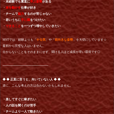
・未経験でも素直に
学ぶ姿勢
がある
・
体を動かす
仕事が好き
・チームで
協力
するのが苦じゃない
・若いうちに
手に職
をつけたい
・
できること
を一つずつ増やしていきたい
MSTでは、経験よりも「
やる気
」や「
前向きな姿勢
」を大切にしています☆
最初から完璧な人はいません。
分からないことをそのままにせず、聞ける人ほど成長が早い環境です◎
━━━━━━━━━━━━━━━
◆ ◆ 正直に言うと、向いていない人 ◆ ◆
逆に、こんな考えの方は合わないかもしれません。
・楽してすぐに稼ぎたい
・人の話を聞くのが苦手
・チームより一人で動きたい