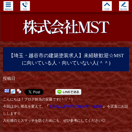
【埼玉・越谷市の建築塗装求人】未経験歓迎☆MST
に向いている人・向いていない人(＾＾)
投稿日
2025年12月29日
こんにちは！ブログ担当の安藤です(＾▽＾)
今回は少し視点を変えて、
「
どんな人がMSTに向いているのか
」
を正直にお話
しします☆
入社後のミスマッチを防ぐためにも、ぜひ参考にしてください◎