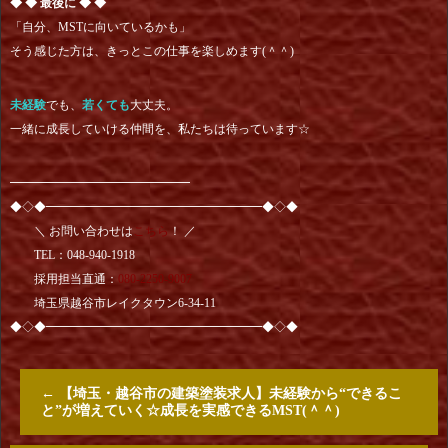
◆ ◆ 最後に ◆ ◆
「自分、MSTに向いているかも」
そう感じた方は、きっとこの仕事を楽しめます(＾＾)
未経験
でも、
若くても
大丈夫。
一緒に成長していける仲間を、私たちは待っています☆
━━━━━━━━━━━━━━━
◆◇◆━━━━━━━━━━━━━━━━━━◆◇◆
＼ お問い合わせは
こちら
！ ／
TEL：048-940-1918
採用担当直通：
080-2250-9007
埼玉県越谷市レイクタウン6-34-11
◆◇◆━━━━━━━━━━━━━━━━━━◆◇◆
←
【埼玉・越谷市の建築塗装求人】未経験から“できるこ
と”が増えていく☆成長を実感できるMST(＾＾)