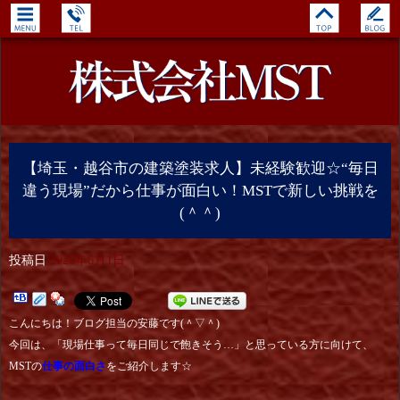
【埼玉・越谷市の建築塗装求人】未経験歓迎☆“毎日
違う現場”だから仕事が面白い！MSTで新しい挑戦を
(＾＾)
投稿日
2026年6月1日
こんにちは！ブログ担当の安藤です(＾▽＾)
今回は、「現場仕事って毎日同じで飽きそう…」と思っている方に向けて、
MSTの
仕事の面白さ
をご紹介します☆