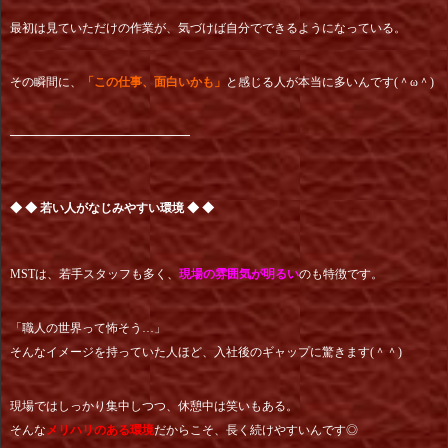
最初は見ていただけの作業が、気づけば自分でできるようになっている。
その瞬間に、
「この仕事、面白いかも」
と感じる人が本当に多いんです(＾ω＾)
━━━━━━━━━━━━━━━
◆ ◆ 若い人がなじみやすい環境 ◆ ◆
MSTは、若手スタッフも多く、
現場の雰囲気が明るい
のも特徴です。
「職人の世界って怖そう…」
そんなイメージを持っていた人ほど、入社後のギャップに驚きます(＾＾)
現場ではしっかり集中しつつ、休憩中は笑いもある。
そんな
メリハリのある環境
だからこそ、長く続けやすいんです◎