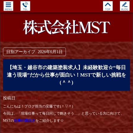
日別アーカイブ:
2026年6月1日
【埼玉・越谷市の建築塗装求人】未経験歓迎☆“毎日
違う現場”だから仕事が面白い！MSTで新しい挑戦を
(＾＾)
投稿日
2026年6月1日
こんにちは！ブログ担当の安藤です(＾▽＾)
今回は、「現場仕事って毎日同じで飽きそう…」と思っている方に向けて、
MSTの
仕事の面白さ
をご紹介します☆